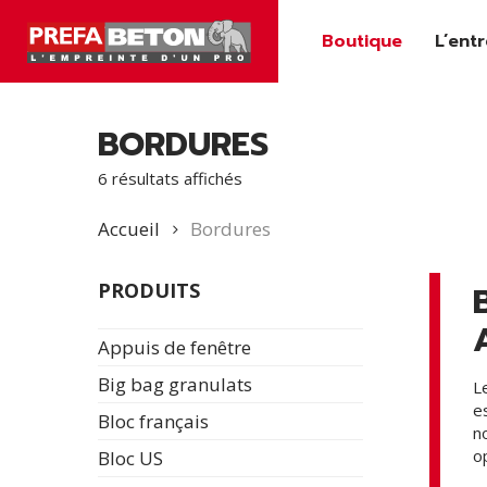
Skip
Boutique
L’ent
to
main
content
BORDURES
6 résultats affichés
Accueil
Bordures
PRODUITS
Appuis de fenêtre
Big bag granulats
L
e
Bloc français
n
o
Bloc US