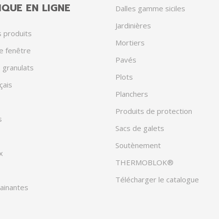
QUE EN LIGNE
Dalles gamme siciles
Jardinières
 produits
Mortiers
e fenêtre
Pavés
 granulats
Plots
çais
Planchers
Produits de protection
s
Sacs de galets
Soutènement
x
THERMOBLOK®
Télécharger le catalogue
rainantes