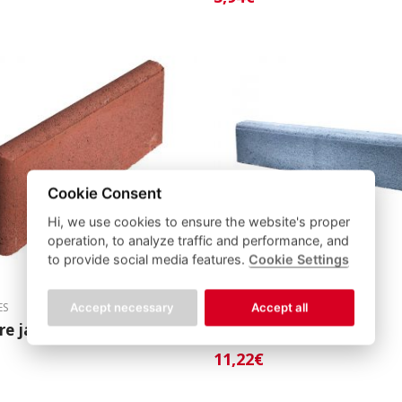
Cookie Consent
Hi, we use cookies to ensure the website's proper
operation, to analyze traffic and performance, and
to provide social media features.
Cookie Settings
ES
BORDURES
Accept necessary
Accept all
re jardin rouge 50×20 cm
Bordure P1 T 1ml
11,22
€