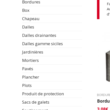
Bordures
F
A
Box
d
Chapeau
Dalles
Dalles drainantes
Dalles gamme siciles
Jardinières
Mortiers
Pavés
Plancher
Plots
Produit de protection
BORDUR
Bordur
Sacs de galets
3,08
€