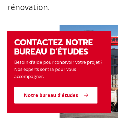
rénovation.
CONTACTEZ NOTRE
BUREAU D’ÉTUDES
Besoin d’aide pour concevoir votre projet ?
Nos experts sont là pour vous
accompagner.
Notre bureau d'études