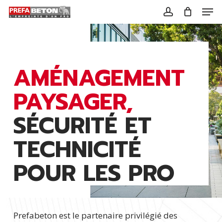
Skip
Menu
Men
to
account
main
content
AMÉNAGEMENT
PAYSAGER,
SÉCURITÉ ET
TECHNICITÉ
POUR LES PRO
Prefabeton est le partenaire privilégié des