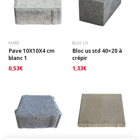
PAVÉS
BLOC US
Pave 10X10X4 cm
Bloc us std 40×20 à
blanc 1
crépir
0,53
€
1,33
€